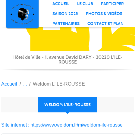
S
P
Il
R
Panneau de gestion des cookies
ACCUEIL
LE CLUB
PARTICIPER
B
SAISON 2025
PHOTOS & VIDÉOS
PARTENAIRES
CONTACT ET PLAN
Hôtel de Ville - 1, avenue David DARY - 20220 L'ILE-
ROUSSE
Accueil
Weldom L'ILE-ROUSSE
WELDOM L'ILE-ROUSSE
Site internet : https://www.weldom.fr/m/weldom-ile-rousse