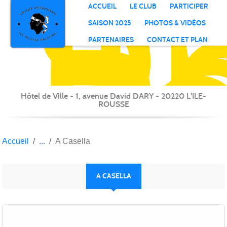
S
P
Il
R
Panneau de gestion des cookies
ACCUEIL
LE CLUB
PARTICIPER
B
SAISON 2025
PHOTOS & VIDÉOS
PARTENAIRES
CONTACT ET PLAN
Hôtel de Ville - 1, avenue David DARY - 20220 L'ILE-
ROUSSE
Accueil
A Casella
A CASELLA