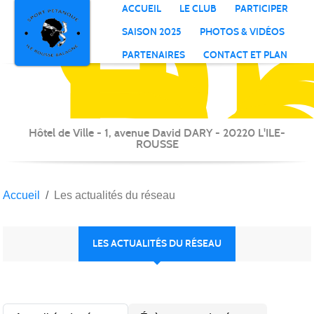
S
P
Il
R
Panneau de gestion des cookies
ACCUEIL
LE CLUB
PARTICIPER
B
SAISON 2025
PHOTOS & VIDÉOS
PARTENAIRES
CONTACT ET PLAN
Hôtel de Ville - 1, avenue David DARY - 20220 L'ILE-
ROUSSE
Accueil
Les actualités du réseau
LES ACTUALITÉS DU RÉSEAU